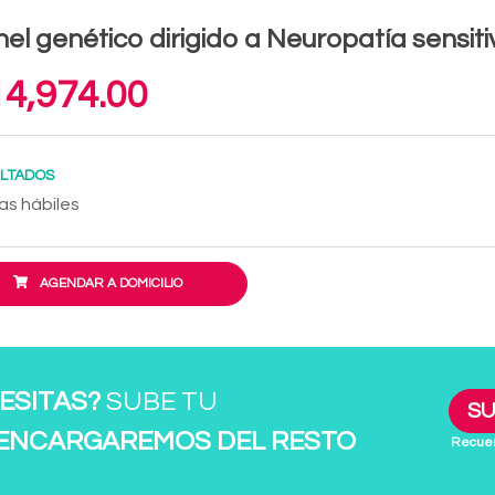
el genético dirigido a Neuropatía sensit
4,974.00
LTADOS
as hábiles
AGENDAR A DOMICILIO
ESITAS?
SUBE TU
SU
 ENCARGAREMOS DEL RESTO
Recuer