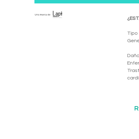
¿EST
Tipo
Gene
Daño 
Enfer
Trast
card
R