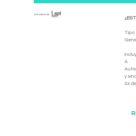
¿EST
Tipo
Gene
Incl
A
Autis
y sín
Sx de
R