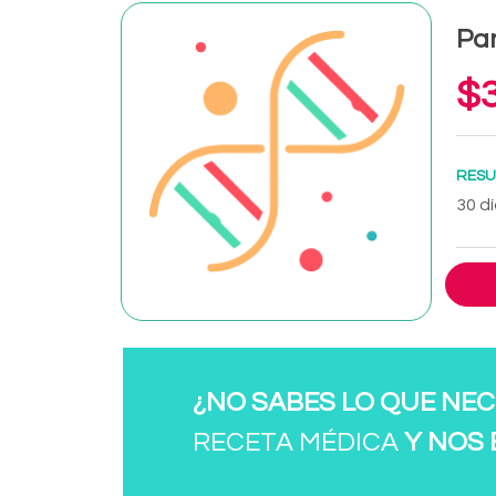
Pan
$3
RESU
30 dí
¿NO SABES LO QUE NEC
RECETA MÉDICA
Y NOS