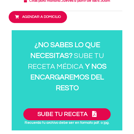
Citas para mañana Jueves a partir de las 6:30am
AGENDAR A DOMICILIO
¿NO SABES LO QUE
NECESITAS?
SUBE TU
RECETA MÉDICA
Y NOS
ENCARGAREMOS DEL
RESTO
SUBE TU RECETA
Recuerda tu archivo debe ser en formato pdf. o jpg.