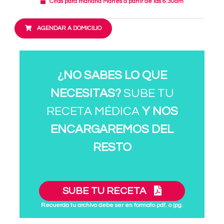
Citas para mañana Martes a partir de las 6:30am
AGENDAR A DOMICILIO
¿NO SABES LO QUE
NECESITAS?
SUBE TU
RECETA MÉDICA
Y NOS
ENCARGAREMOS DEL
RESTO
SUBE TU RECETA
Recuerda tu archivo debe ser en formato pdf. o jpg.