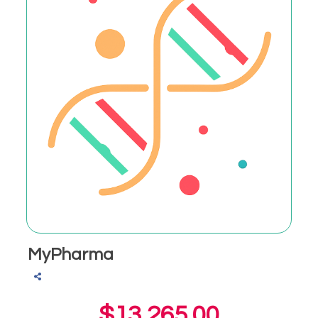
MyPharma
$13,265.00