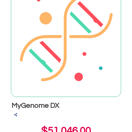
MyGenome DX
$51,046.00