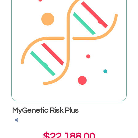
MyGenetic Risk Plus
$22,188.00