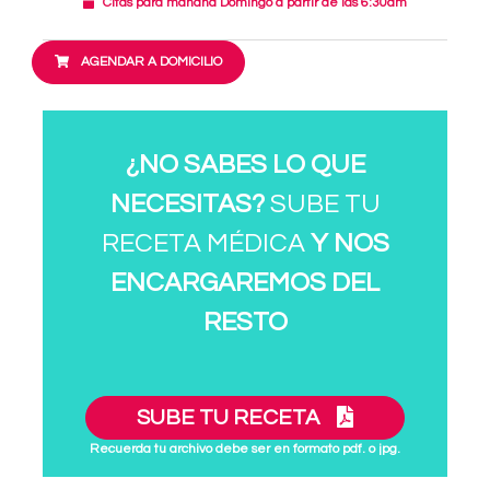
Citas para mañana Domingo a partir de las 6:30am
AGENDAR A DOMICILIO
¿NO SABES LO QUE
NECESITAS?
SUBE TU
RECETA MÉDICA
Y NOS
ENCARGAREMOS DEL
RESTO
SUBE TU RECETA
Recuerda tu archivo debe ser en formato pdf. o jpg.