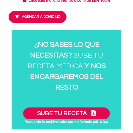
Citas para mañana Viernes a partir de las 6:30am
AGENDAR A DOMICILIO
¿NO SABES LO QUE
NECESITAS?
SUBE TU
RECETA MÉDICA
Y NOS
ENCARGAREMOS DEL
RESTO
SUBE TU RECETA
Recuerda tu archivo debe ser en formato pdf. o jpg.