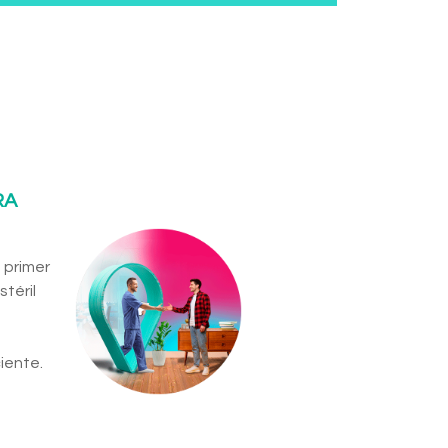
RA
 primer
téril
iente.