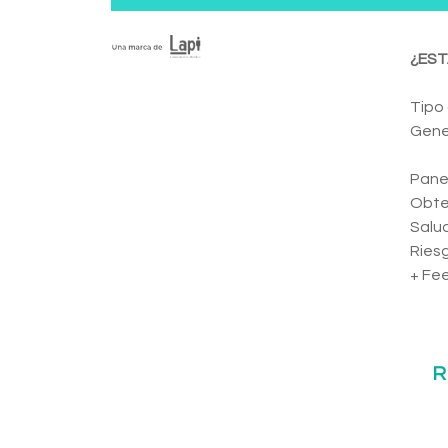
¿EST
Tipo
Gene
Panel
Obten
Salud
Riesg
+ Fe
R