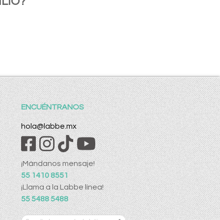
LIO?
ENCUÉNTRANOS
hola@labbe.mx
¡Mándanos mensaje!
55 1410 8551
¡Llama a la Labbe línea!
55 5488 5488