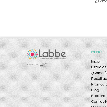
¿DE
MENÚ
Inicio
Estudios
¿Cómo f
Resulta
Promoci
Blog
Factura t
Contact