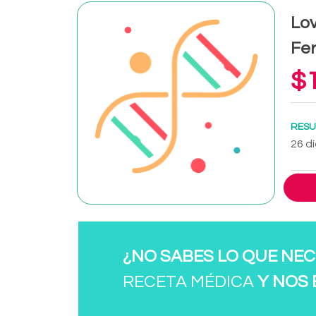
Lov
Fer
$1
RESU
26 dí
¿NO SABES LO QUE NEC
RECETA MÉDICA
Y NOS