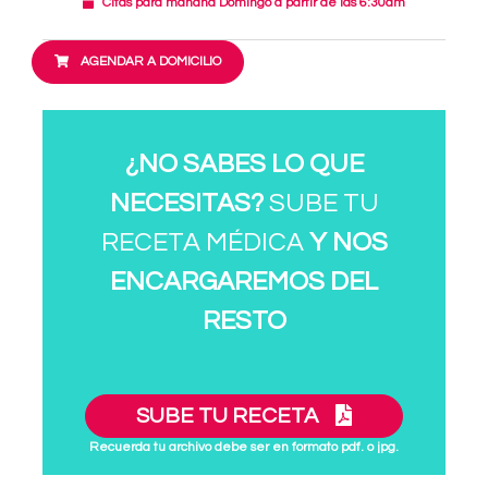
Citas para mañana Domingo a partir de las 6:30am
AGENDAR A DOMICILIO
¿NO SABES LO QUE
NECESITAS?
SUBE TU
RECETA MÉDICA
Y NOS
ENCARGAREMOS DEL
RESTO
SUBE TU RECETA
Recuerda tu archivo debe ser en formato pdf. o jpg.