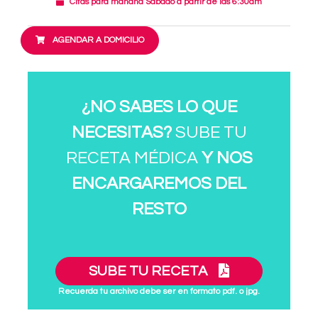
Citas para mañana Sábado a partir de las 6:30am
AGENDAR A DOMICILIO
¿NO SABES LO QUE
NECESITAS?
SUBE TU
RECETA MÉDICA
Y NOS
ENCARGAREMOS DEL
RESTO
SUBE TU RECETA
Recuerda tu archivo debe ser en formato pdf. o jpg.