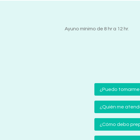
Ayuno mínimo de 8 hr a 12 hr.
¿Puedo tomarme
¿Quién me atender
¿Cómo debo prep