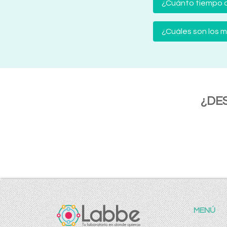
¿Cuánto tiempo d
¿Cuáles son los
¿DE
MENÚ