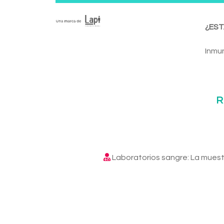
¿EST
Inmun
R
Laboratorios sangre: La muest