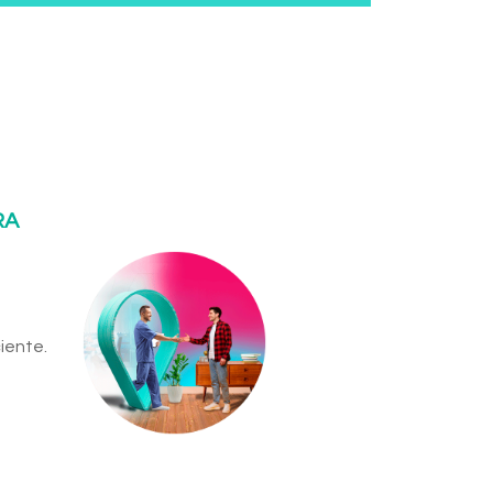
RA
iente.