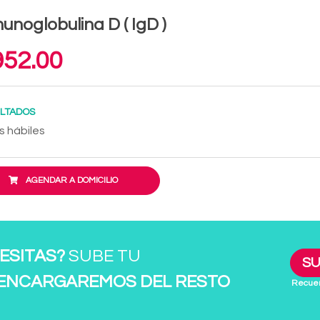
unoglobulina D ( IgD )
52.00
LTADOS
s hábiles
AGENDAR A DOMICILIO
ESITAS?
SUBE TU
SU
 ENCARGAREMOS DEL RESTO
Recuer