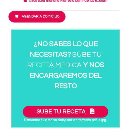
Citas para mañana Martes a partir de las 6:30am
AGENDAR A DOMICILIO
¿NO SABES LO QUE
NECESITAS?
SUBE TU
RECETA MÉDICA
Y NOS
ENCARGAREMOS DEL
RESTO
SUBE TU RECETA
Recuerda tu archivo debe ser en formato pdf. o jpg.