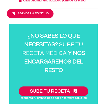
Citas para mañana Sábado a partir de las 6:30am
AGENDAR A DOMICILIO
¿NO SABES LO QUE
NECESITAS?
SUBE TU
RECETA MÉDICA
Y NOS
ENCARGAREMOS DEL
RESTO
SUBE TU RECETA
Recuerda tu archivo debe ser en formato pdf. o jpg.