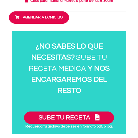
Citas para mañana Martes a partir de las 6:30am
AGENDAR A DOMICILIO
¿NO SABES LO QUE
NECESITAS?
SUBE TU
RECETA MÉDICA
Y NOS
ENCARGAREMOS DEL
RESTO
SUBE TU RECETA
Recuerda tu archivo debe ser en formato pdf. o jpg.