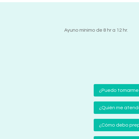
Ayuno mínimo de 8 hr a 12 hr.
¿Puedo tomarme
¿Quién me atender
¿Cómo debo prep