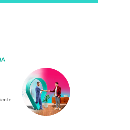
RA
iente.