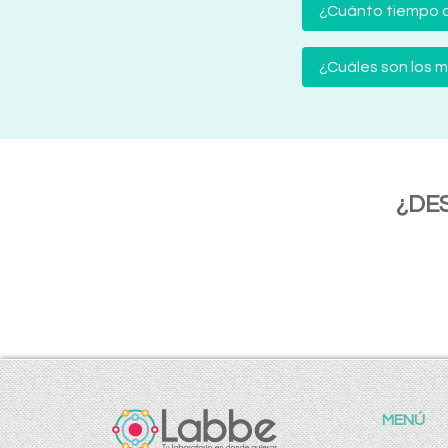
¿Cuánto tiempo d
¿Cuáles son los
¿DE
MENÚ