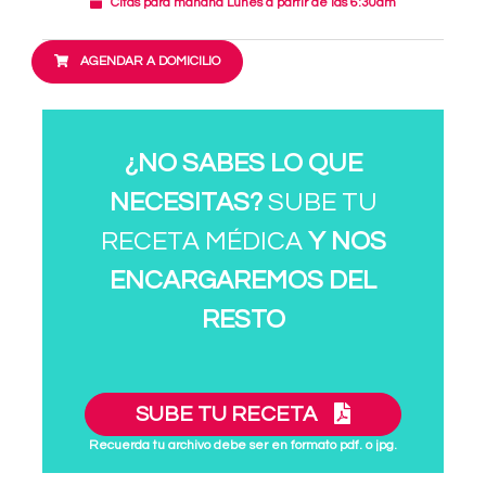
Citas para mañana Lunes a partir de las 6:30am
AGENDAR A DOMICILIO
¿NO SABES LO QUE
NECESITAS?
SUBE TU
RECETA MÉDICA
Y NOS
ENCARGAREMOS DEL
RESTO
SUBE TU RECETA
Recuerda tu archivo debe ser en formato pdf. o jpg.