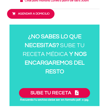
Citas para mañana Lunes a partir de las 6:30am
AGENDAR A DOMICILIO
¿NO SABES LO QUE
NECESITAS?
SUBE TU
RECETA MÉDICA
Y NOS
ENCARGAREMOS DEL
RESTO
SUBE TU RECETA
Recuerda tu archivo debe ser en formato pdf. o jpg.