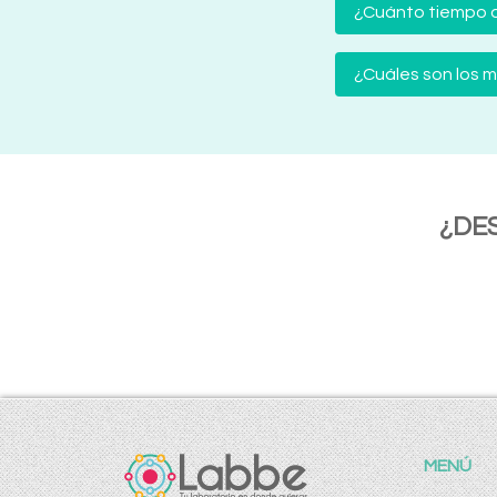
¿Cuánto tiempo d
¿Cuáles son los
¿DE
MENÚ