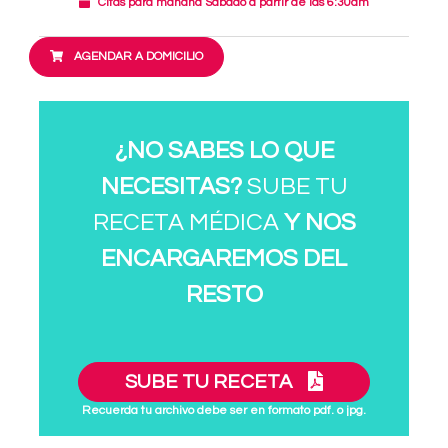
Citas para mañana Sábado a partir de las 6:30am
AGENDAR A DOMICILIO
¿NO SABES LO QUE
NECESITAS?
SUBE TU
RECETA MÉDICA
Y NOS
ENCARGAREMOS DEL
RESTO
SUBE TU RECETA
Recuerda tu archivo debe ser en formato pdf. o jpg.