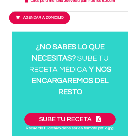
Citas para mañana Jueves a partir de las 6:30am
AGENDAR A DOMICILIO
¿NO SABES LO QUE
NECESITAS?
SUBE TU
RECETA MÉDICA
Y NOS
ENCARGAREMOS DEL
RESTO
SUBE TU RECETA
Recuerda tu archivo debe ser en formato pdf. o jpg.