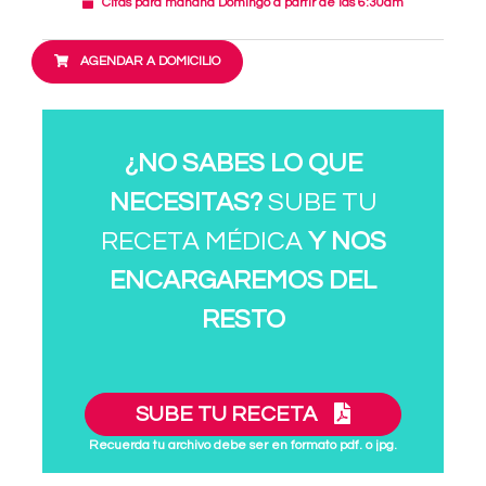
Citas para mañana Domingo a partir de las 6:30am
AGENDAR A DOMICILIO
¿NO SABES LO QUE
NECESITAS?
SUBE TU
RECETA MÉDICA
Y NOS
ENCARGAREMOS DEL
RESTO
SUBE TU RECETA
Recuerda tu archivo debe ser en formato pdf. o jpg.