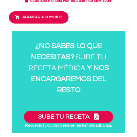
Citas para mañana Martes a partir de las 6:30am
AGENDAR A DOMICILIO
¿NO SABES LO QUE
NECESITAS?
SUBE TU
RECETA MÉDICA
Y NOS
ENCARGAREMOS DEL
RESTO
SUBE TU RECETA
Recuerda tu archivo debe ser en formato pdf. o jpg.