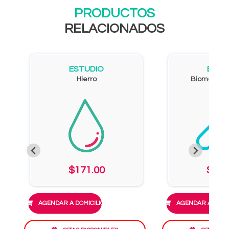
PRODUCTOS
RELACIONADOS
ESTUDIO
ESTU
Hierro
Biometría 
$171.00
$319
AGENDAR A DOMICILIO
AGENDAR A DOMIC