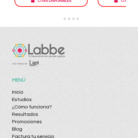
CITAS DISPONIBLES
CITAS DI
MENÚ
Inicio
Estudios
¿Cómo funciona?
Resultados
Promociones
Blog
Factura tu servicio