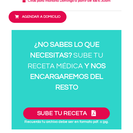
Citas para mañana Domingo a partir de las 6:30am
AGENDAR A DOMICILIO
¿NO SABES LO QUE
NECESITAS?
SUBE TU
RECETA MÉDICA
Y NOS
ENCARGAREMOS DEL
RESTO
SUBE TU RECETA
Recuerda tu archivo debe ser en formato pdf. o jpg.