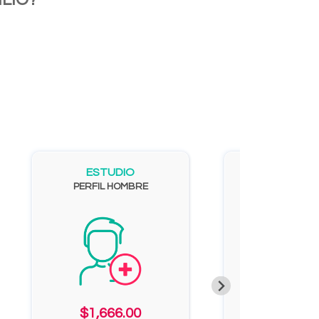
ESTUDIO
ESTUD
PERFIL HOMBRE
Perfil Hormonal M
$1,666.00
$5,121