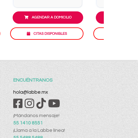
AGENDAR A DOMICILIO
AGENDAR A D
CITAS DISPONIBLES
CITAS DISP
ENCUÉNTRANOS
hola@labbe.mx
¡Mándanos mensaje!
55 1410 8551
¡Llama a la Labbe línea!
55 5488 5488