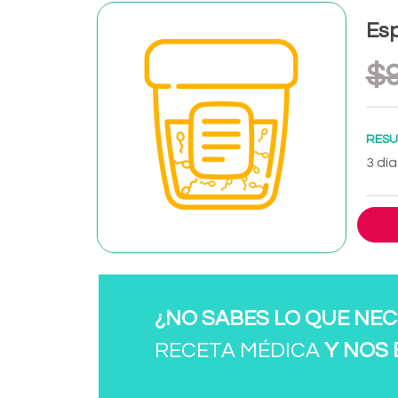
Es
$9
RESU
3 día
¿NO SABES LO QUE NEC
RECETA MÉDICA
Y NOS