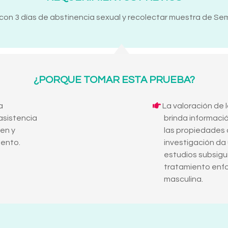
 con 3 días de abstinencia sexual y recolectar muestra de Sem
¿PORQUE TOMAR ESTA PRUEBA?
a
La valoración de 
asistencia
brinda informaci
en y
las propiedades 
iento.
investigación da
estudios subsigu
tratamiento enfo
masculina.