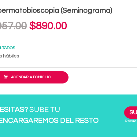
permatobioscopia (Seminograma)
57.00
$890.00
LTADOS
s hábiles
AGENDAR A DOMICILIO
ESITAS?
SUBE TU
SU
 ENCARGAREMOS DEL RESTO
Recuer