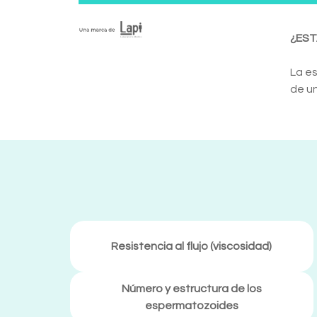
¿EST
La es
de u
Resistencia al flujo (viscosidad)
Número y estructura de los
espermatozoides