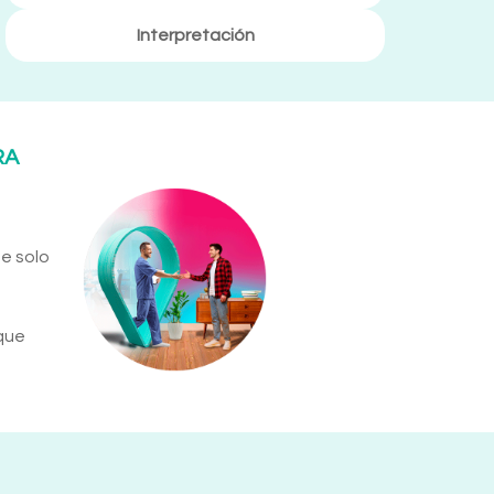
Interpretación
RA
ue solo
que