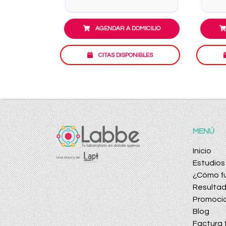
AGENDAR A DOMICILIO
CITAS DISPONIBLES
MENÚ
Inicio
Estudios
¿Cómo f
Resulta
Promoci
Blog
Factura t