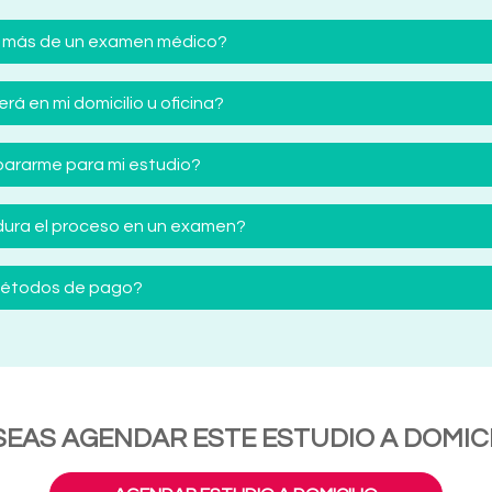
 más de un examen médico?
á en mi domicilio u oficina?
ararme para mi estudio?
ura el proceso en un examen?
 métodos de pago?
SEAS AGENDAR ESTE ESTUDIO A DOMICI