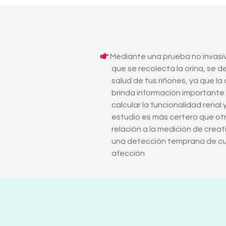
Mediante una prueba no invasiv
que se recolecta la orina, se d
salud de tus riñones, ya que la 
brinda información importante
calcular la funcionalidad renal 
estudio es más certero que ot
relación a la medición de creat
una detección temprana de cu
afección