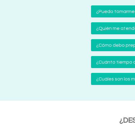
¿Puedo tomarme
¿Quién me atender
¿Cómo debo prep
¿Cuánto tiempo d
¿Cuáles son los
¿DE