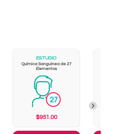
ESTUDIO
ESTUD
Química Sanguínea de 27
PERFIL BA
Elementos
$951.00
$1,445.00
$1