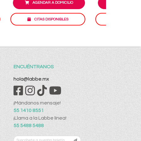
AGENDAR A DOMICILIO
AGENDAR A D
CITAS DISPONIBLES
CITAS DISP
ENCUÉNTRANOS
hola@labbe.mx
¡Mándanos mensaje!
55 1410 8551
¡Llama a la Labbe línea!
55 5488 5488