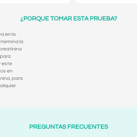
¿PORQUE TOMAR ESTA PRUEBA?
a en la
etermina la
creatinina
 para
y este
ros en
inina, para
alquier
PREGUNTAS FRECUENTES