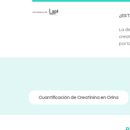
¿EST
La de
creat
por l
Cuantificación de Creatinina en Orina
R