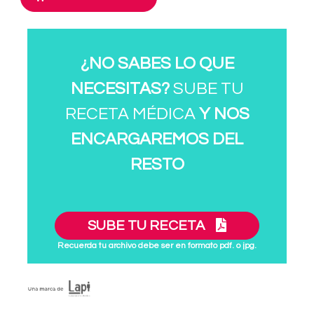
¿NO SABES LO QUE
NECESITAS?
SUBE TU
RECETA MÉDICA
Y NOS
ENCARGAREMOS DEL
RESTO
SUBE TU RECETA
Recuerda tu archivo debe ser en formato pdf. o jpg.