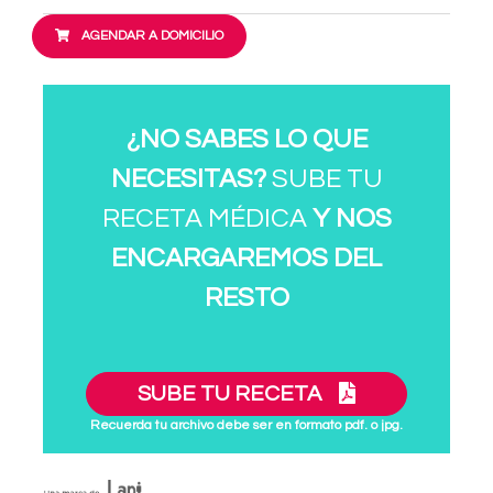
AGENDAR A DOMICILIO
¿NO SABES LO QUE
NECESITAS?
SUBE TU
RECETA MÉDICA
Y NOS
ENCARGAREMOS DEL
RESTO
SUBE TU RECETA
Recuerda tu archivo debe ser en formato pdf. o jpg.