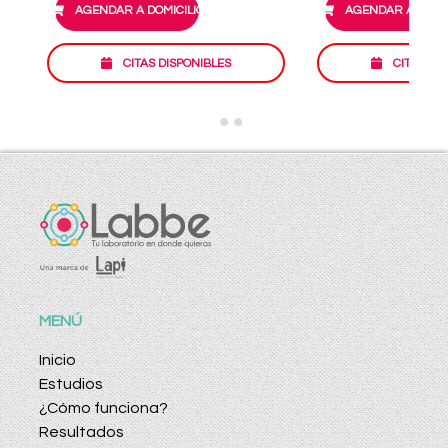
AGENDAR A DOMICILIO
AGENDAR A DOMIC
CITAS DISPONIBLES
CITAS DI
MENÚ
Inicio
Estudios
¿Cómo funciona?
Resultados