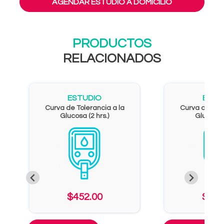
AGENDAR ESTUDIO A DOMICILIO
PRODUCTOS
RELACIONADOS
ESTUDIO
ESTU
Curva de Tolerancia a la
Curva de Tole
Glucosa (2 hrs.)
Glucosa (
$452.00
$549