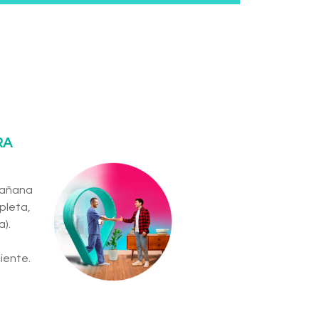
RA
 mañana
pleta,
).
iente.