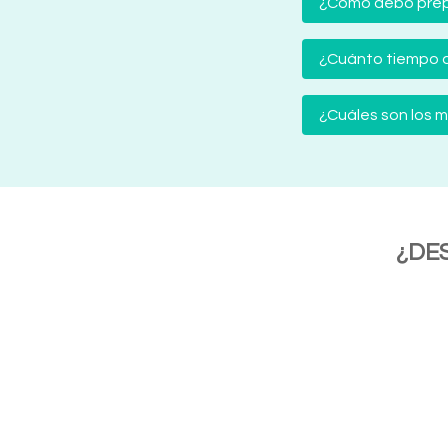
¿Cómo debo prep
¿Cuánto tiempo d
¿Cuáles son los
¿DE