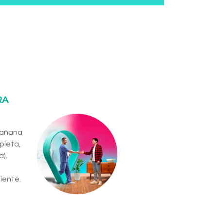
RA
 mañana
pleta,
).
iente.