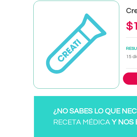
Cre
$1
RESU
15 dí
¿NO SABES LO QUE NEC
RECETA MÉDICA
Y NOS