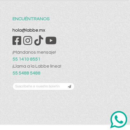
ENCUÉNTRANOS
hola@labbe.mx
¡Mándanos mensaje!
55 1410 8551
¡Llama a la Labbe línea!
55 5488 5488