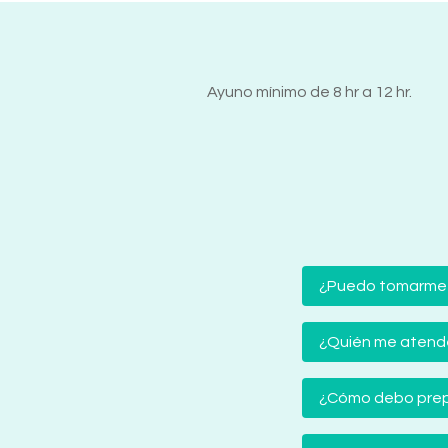
Ayuno mínimo de 8 hr a 12 hr.
¿Puedo tomarme
¿Quién me atender
¿Cómo debo prep