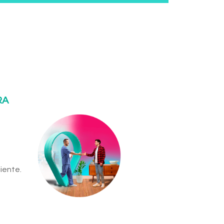
RA
iente.