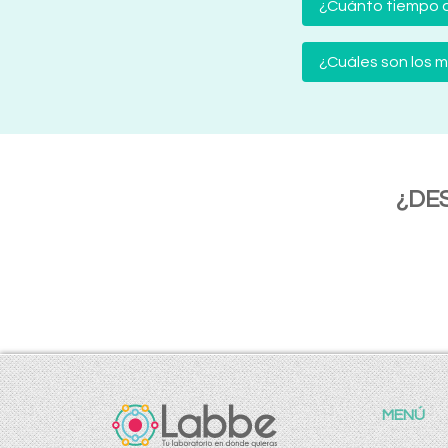
¿Cuánto tiempo d
¿Cuáles son los
¿DE
MENÚ