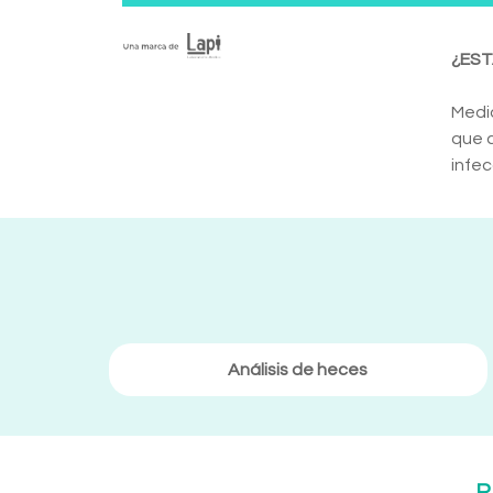
¿EST
Medi
que c
infec
Análisis de heces
R