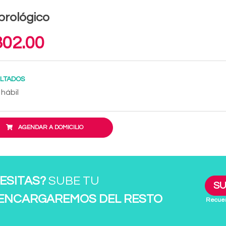
prológico
02.00
LTADOS
 hábil
AGENDAR A DOMICILIO
ESITAS?
SUBE TU
SU
 ENCARGAREMOS DEL RESTO
Recuer