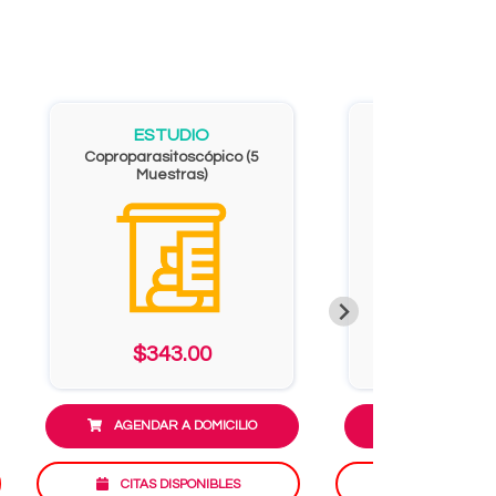
ESTUDIO
ESTUD
Coproparasitoscópico (5
Grasas en 
Muestras)
$343.00
$504.
AGENDAR A DOMICILIO
AGENDAR A D
CITAS DISPONIBLES
CITAS DISP