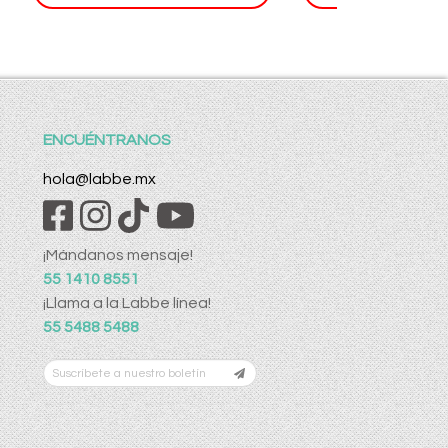
ENCUÉNTRANOS
hola@labbe.mx
¡Mándanos mensaje!
55 1410 8551
¡Llama a la Labbe línea!
55 5488 5488