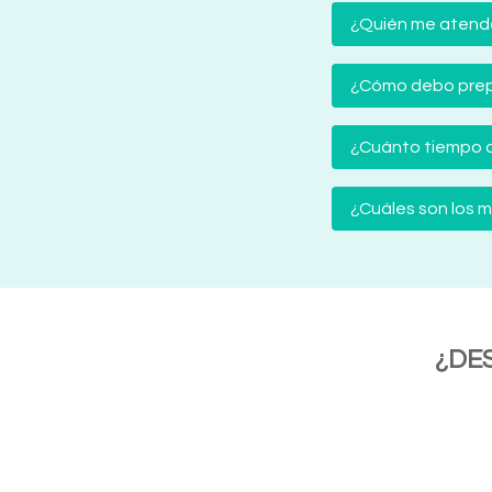
¿Quién me atender
¿Cómo debo prep
¿Cuánto tiempo d
¿Cuáles son los
¿DE