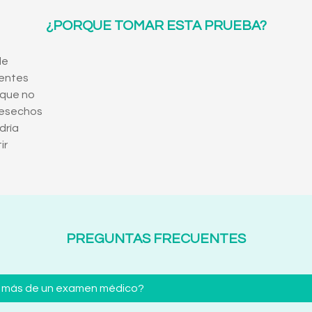
¿PORQUE TOMAR ESTA PRUEBA?
de
rentes
 que no
desechos
dría
ir
PREGUNTAS FRECUENTES
 más de un examen médico?