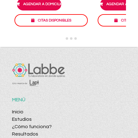
AGENDAR A DOMICILIO
AGENDAR A DOMIC
CITAS DISPONIBLES
CITAS DI
MENÚ
Inicio
Estudios
¿Cómo funciona?
Resultados