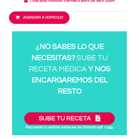
Citas para mañana Viernes a partir de las 6:30am
AGENDAR A DOMICILIO
¿NO SABES LO QUE
NECESITAS?
SUBE TU
RECETA MÉDICA
Y NOS
ENCARGAREMOS DEL
RESTO
SUBE TU RECETA
Recuerda tu archivo debe ser en formato pdf. o jpg.