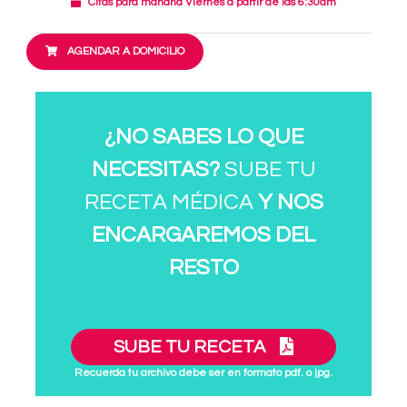
Citas para mañana Viernes a partir de las 6:30am
AGENDAR A DOMICILIO
¿NO SABES LO QUE
NECESITAS?
SUBE TU
RECETA MÉDICA
Y NOS
ENCARGAREMOS DEL
RESTO
SUBE TU RECETA
Recuerda tu archivo debe ser en formato pdf. o jpg.