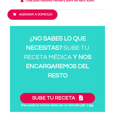
Citas para mañana Martes a partir de las 6:30am
AGENDAR A DOMICILIO
¿NO SABES LO QUE
NECESITAS?
SUBE TU
RECETA MÉDICA
Y NOS
ENCARGAREMOS DEL
RESTO
SUBE TU RECETA
Recuerda tu archivo debe ser en formato pdf. o jpg.