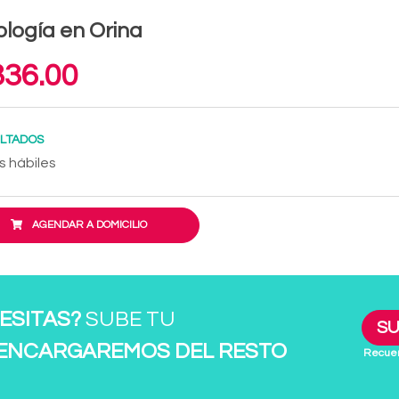
ología en Orina
36.00
LTADOS
s hábiles
AGENDAR A DOMICILIO
ESITAS?
SUBE TU
SU
 ENCARGAREMOS DEL RESTO
Recuer