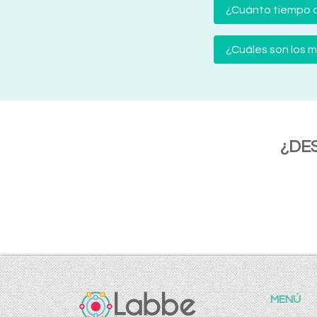
¿Cuánto tiempo d
¿Cuáles son los
¿DE
MENÚ