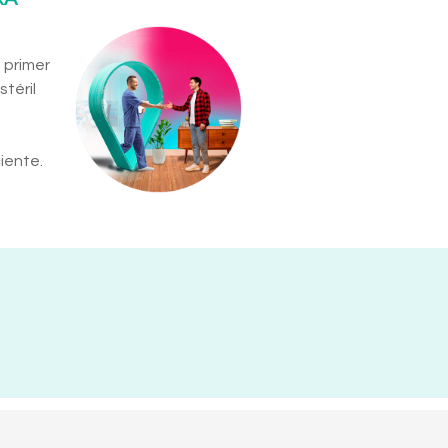
 primer
téril
iente.