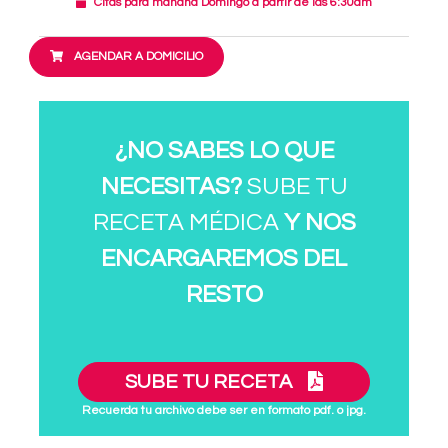
Citas para mañana Domingo a partir de las 6:30am
AGENDAR A DOMICILIO
¿NO SABES LO QUE
NECESITAS?
SUBE TU
RECETA MÉDICA
Y NOS
ENCARGAREMOS DEL
RESTO
SUBE TU RECETA
Recuerda tu archivo debe ser en formato pdf. o jpg.