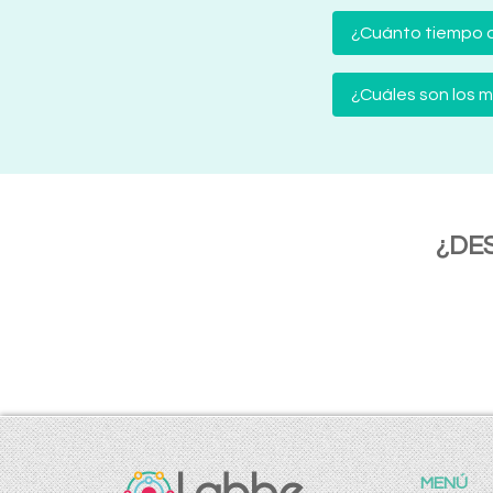
¿Cuánto tiempo d
¿Cuáles son los
¿DE
MENÚ