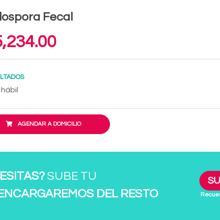
lospora Fecal
,234.00
LTADOS
 hábil
AGENDAR A DOMICILIO
ESITAS?
SUBE TU
SU
 ENCARGAREMOS DEL RESTO
Recuer