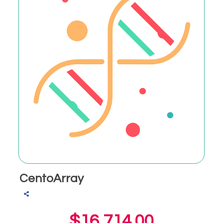
CentoArray
$16,714.00