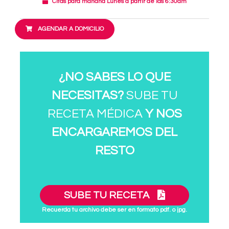
Citas para mañana Lunes a partir de las 6:30am
AGENDAR A DOMICILIO
¿NO SABES LO QUE
NECESITAS?
SUBE TU
RECETA MÉDICA
Y NOS
ENCARGAREMOS DEL
RESTO
SUBE TU RECETA
Recuerda tu archivo debe ser en formato pdf. o jpg.