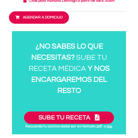
Citas para mañana Domingo a partir de las 6:30am
AGENDAR A DOMICILIO
¿NO SABES LO QUE
NECESITAS?
SUBE TU
RECETA MÉDICA
Y NOS
ENCARGAREMOS DEL
RESTO
SUBE TU RECETA
Recuerda tu archivo debe ser en formato pdf. o jpg.