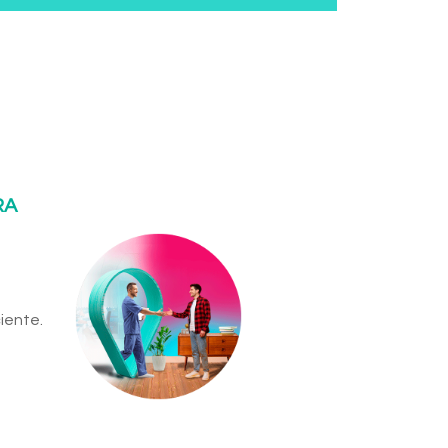
RA
iente.