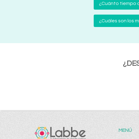
¿Cuánto tiempo d
¿Cuáles son los
¿DE
MENÚ