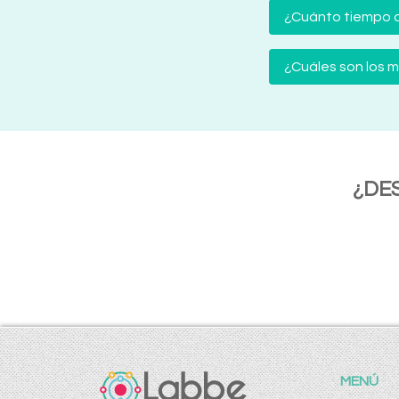
¿Cuánto tiempo d
¿Cuáles son los
¿DE
MENÚ