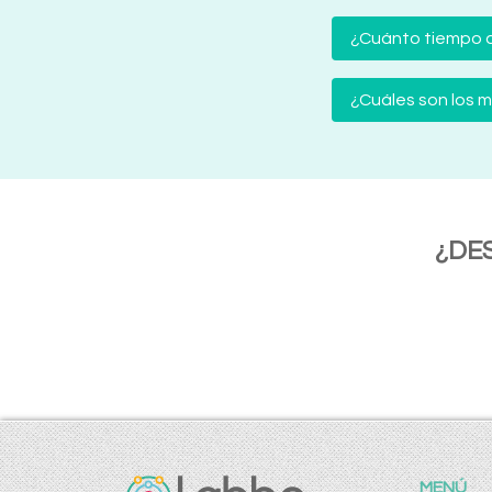
¿Cuánto tiempo d
¿Cuáles son los
¿DE
MENÚ