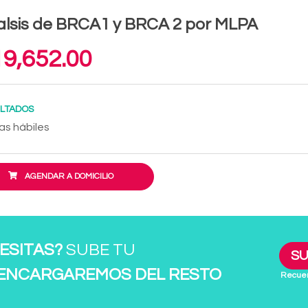
lsis de BRCA1 y BRCA 2 por MLPA
9,652.00
LTADOS
as hábiles
AGENDAR A DOMICILIO
ESITAS?
SUBE TU
SU
 ENCARGAREMOS DEL RESTO
Recuer