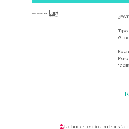
¿EST
Tipo
Gene
Es un
Para
fácil
R
No haber tenido una transfusi