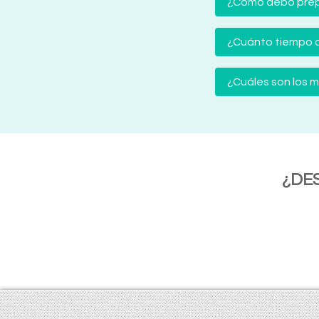
¿Cómo debo prep
¿Cuánto tiempo d
¿Cuáles son los
¿DE