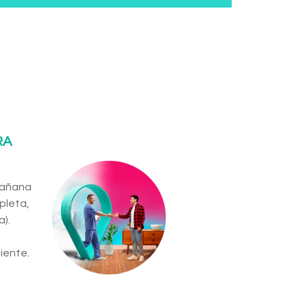
RA
 mañana
pleta,
).
iente.