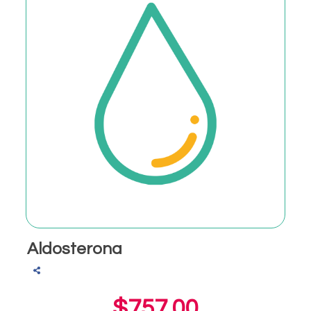
Aldosterona
$757.00