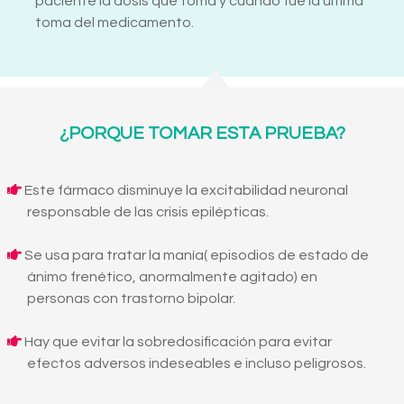
paciente la dosis que toma y cuando fué la última
toma del medicamento.
¿PORQUE TOMAR ESTA PRUEBA?
Este fármaco disminuye la excitabilidad neuronal
responsable de las crisis epilépticas.
Se usa para tratar la manía( episodios de estado de
ánimo frenético, anormalmente agitado) en
personas con trastorno bipolar.
Hay que evitar la sobredosificación para evitar
efectos adversos indeseables e incluso peligrosos.